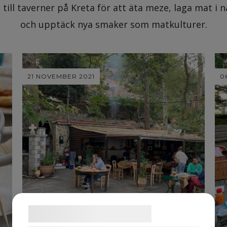
till taverner på Kreta för att äta meze, laga mat i 
och upptäck nya smaker som matkulturer.
21 NOVEMBER 2021
0
Samtykke til cookies