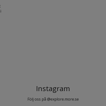
n
t
i
Instagram
Följ oss på @explore.more.se