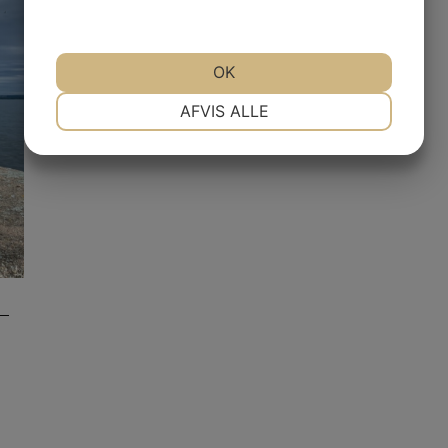
OK
NØDVENDIGE
PRÆFERENCER
AFVIS ALLE
MARKETING
STATISTIK