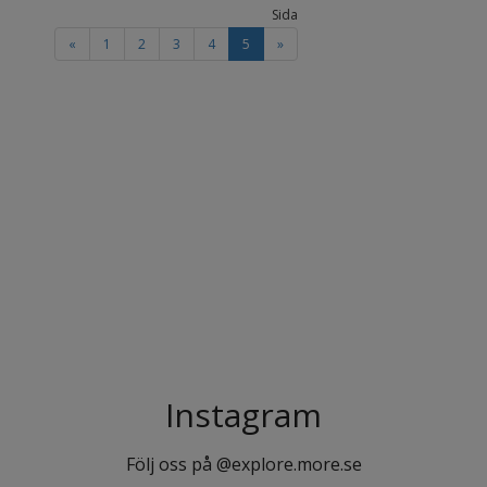
Sida
«
1
2
3
4
5
»
Instagram
Följ oss på @explore.more.se