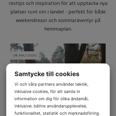
restips och inspiration för att upptäcka nya
platser runt om i landet - perfekt för både
weekendresor och sommaräventyr på
hemmaplan.
08 MAJ 2020
Samtycke till cookies
Vi och våra partners använder teknik,
inklusive cookies, för att samla in
information om dig för olika ändamål,
inklusive: bättre användarupplevelse,
funktionalitet, statistik och marknadsföring.