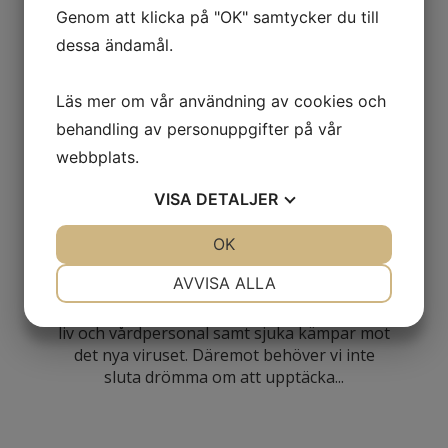
Genom att klicka på "OK" samtycker du till
dessa ändamål.
Läs mer om vår användning av cookies och
SVERIGE
behandling av personuppgifter på vår
Friluftsliv i Göteborg – Din
webbplats.
guide, med eller utan
VISA
DETALJER
restriktioner för coronavirus
JA
NEJ
OK
JA
NEJ
Vi har restriktioner med social distansering
NÖDVÄNDIG
INSTÄLLNINGAR
AVVISA ALLA
och ska undvika folksamlingar. Vi ska inte
resa runt i onödan nu när covid-19 styr våra
JA
NEJ
JA
NEJ
liv och vårdpersonal samt sjuka kämpar mot
MARKNADSFÖRING
STATISTIK
det nya viruset. Däremot behöver vi inte
sluta drömma om att upptäcka...