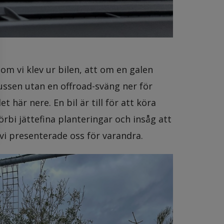
som vi klev ur bilen, att om en galen
bussen utan en offroad-sväng ner för
här nere. En bil är till för att köra
rbi jättefina planteringar och insåg att
vi presenterade oss för varandra.