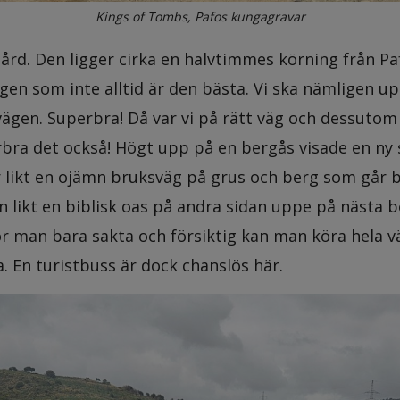
Kings of Tombs, Pafos kungagravar
gård. Den ligger cirka en halvtimmes körning från Paf
ägen som inte alltid är den bästa. Vi ska nämligen 
vägen. Superbra! Då var vi på rätt väg och dessutom 
rbra det också! Högt upp på en bergås visade en ny s
 likt en ojämn bruksväg på grus och berg som går br
en likt en biblisk oas på andra sidan uppe på nästa 
r man bara sakta och försiktig kan man köra hela vä
a. En turistbuss är dock chanslös här.