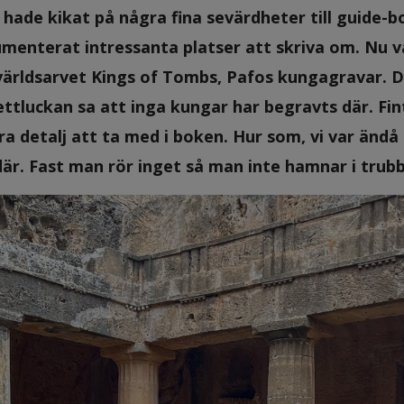
i hade kikat på några fina sevärdheter till guide
menterat intressanta platser att skriva om. Nu va
ärldsarvet Kings of Tombs, Pafos kungagravar. Det
ljettluckan sa att inga kungar har begravts där. Fin
ra detalj att ta med i boken. Hur som, vi var änd
är. Fast man rör inget så man inte hamnar i trubb