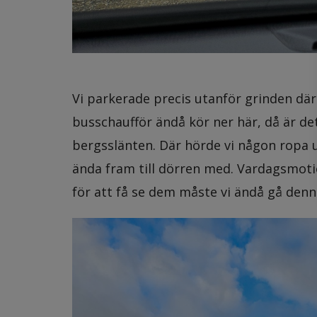
Vi parkerade precis utanför grinden där d
busschaufför ändå kör ner här, då är de
bergsslänten. Där hörde vi någon ropa up
ända fram till dörren med. Vardagsmotio
för att få se dem måste vi ändå gå denn