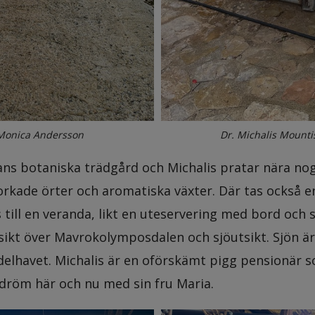
 Monica Andersson
Dr. Michalis Mountis
ns botaniska trädgård och Michalis pratar nära nog 
orkade örter och aromatiska växter. Där tas också en
s till en veranda, likt en uteservering med bord och 
sikt över Mavrokolymposdalen och sjöutsikt. Sjön 
lhavet. Michalis är en oförskämt pigg pensionär s
in dröm här och nu med sin fru Maria.