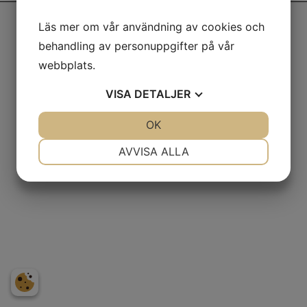
2026 © Explore More |
Integritetspolicy
Läs mer om vår användning av cookies och
behandling av personuppgifter på vår
webbplats.
VISA
DETALJER
JA
NEJ
OK
JA
NEJ
NÖDVÄNDIG
INSTÄLLNINGAR
AVVISA ALLA
JA
NEJ
JA
NEJ
MARKNADSFÖRING
STATISTIK